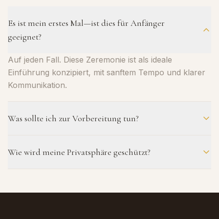
Es ist mein erstes Mal—ist dies für Anfänger
geeignet?
Auf jeden Fall. Diese Zeremonie ist als ideale
Einführung konzipiert, mit sanftem Tempo und klarer
Kommunikation.
Was sollte ich zur Vorbereitung tun?
Kommen Sie einfach entspannt an. Eine Dusche steht
Wie wird meine Privatsphäre geschützt?
zur Verfügung. Vermeiden Sie schwere Mahlzeiten 2
Stunden vor Ihrer Sitzung.
Absolute Diskretion ist garantiert. Wir wahren strenge
Vertraulichkeit und unser Standort ist auf Privatsphäre
ausgelegt.