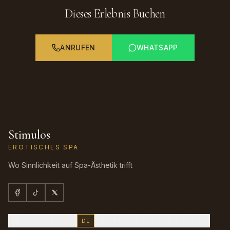
Dieses Erlebnis Buchen
ANRUFEN
WHATSAPP
Stimulos
EROTISCHES SPA
Wo Sinnlichkeit auf Spa-Ästhetik trifft
EN
ES
FR
CA
DE
IT
PT
RU
NL
PL
TR
AR