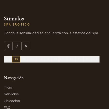
Stimulos
SPA ERÓTICO
Donde la sensualidad se encuentra con la estética del spa
EN
ES
FR
CA
DE
IT
PT
RU
NL
PL
TR
AR
Navegación
Inicio
Servicios
Ubicación
FAQ