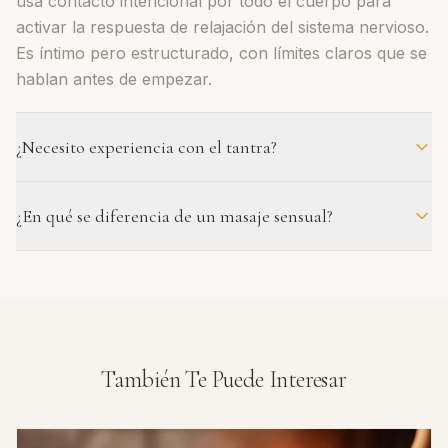
usa contacto intencional por todo el cuerpo para
activar la respuesta de relajación del sistema nervioso.
Es íntimo pero estructurado, con límites claros que se
hablan antes de empezar.
¿Necesito experiencia con el tantra?
Para nada. La mayoría de nuestros clientes no tienen
¿En qué se diferencia de un masaje sensual?
ningún conocimiento de tantra. La sesión está
diseñada para funcionar con cualquier persona — tu
Hay puntos en común, pero el masaje tántrico pone
terapeuta guía la experiencia según lo que te resulte
más énfasis en la respiración, el flujo de energía y una
cómodo.
progresión gradual. Masaje sensual es un término más
amplio. El trabajo corporal tántrico sigue un arco más
deliberado desde la relajación hacia una presencia
También Te Puede Interesar
más profunda.