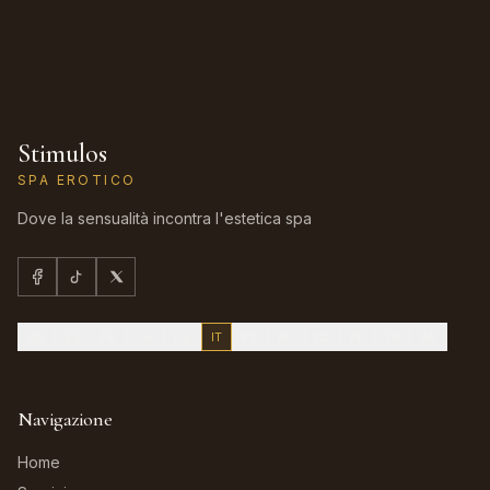
Stimulos
SPA EROTICO
Dove la sensualità incontra l'estetica spa
EN
ES
FR
CA
DE
IT
PT
RU
NL
PL
TR
AR
Navigazione
Home