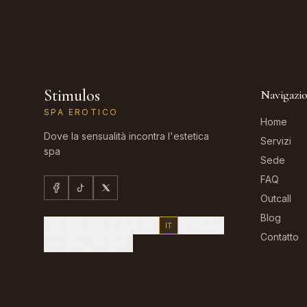
Stimulos
Navigazi
SPA EROTICO
Home
Dove la sensualità incontra l'estetica
Servizi
spa
Sede
FAQ
Outcall
Blog
EN
ES
FR
CA
DE
IT
PT
RU
Contatto
NL
PL
TR
AR