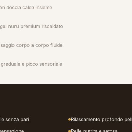
on doccia calda insieme
 gel nuru premium riscaldato
saggio corpo a corpo fluide
e graduale e picco sensoriale
le senza pari
Rilassamento profondo pell
 sensazione
Pelle nutrita e setosa