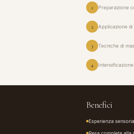
1
Preparazione c
2
Applicazione di
3
Tecniche di mas
4
Intensificazion
Benefici
Esperienza sensoria
Resa completa alla