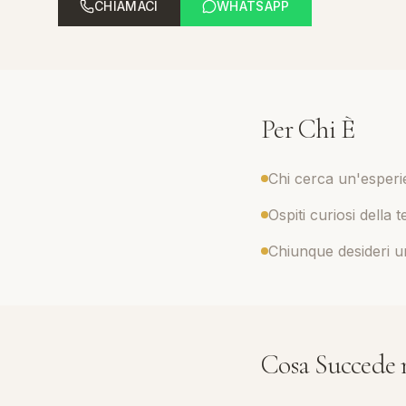
CHIAMACI
WHATSAPP
Per Chi È
Chi cerca un'esperi
Ospiti curiosi della 
Chiunque desideri un
Cosa Succede n