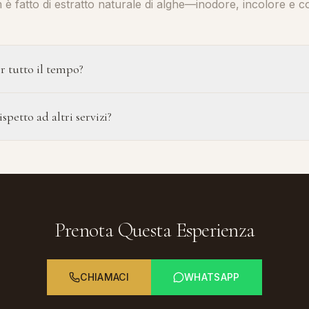
m è fatto di estratto naturale di alghe—inodore, incolore e
r tutto il tempo?
to progressivamente e crea una sensazione meravigliosa. È i
spetto ad altri servizi?
 corpo crea maggiore vicinanza. È più adatto agli ospiti a pr
Prenota Questa Esperienza
CHIAMACI
WHATSAPP