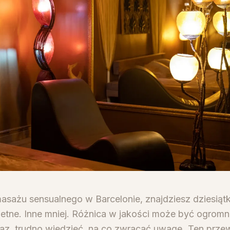
asażu sensualnego w Barcelonie, znajdziesz dziesiątk
etne. Inne mniej. Różnica w jakości może być ogromna
raz, trudno wiedzieć, na co zwracać uwagę. Ten prz