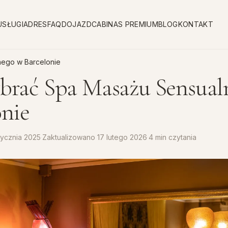
USŁUGI
ADRES
FAQ
DOJAZD
CABINAS PREMIUM
BLOG
KONTAKT
ego w Barcelonie
brać Spa Masażu Sensual
onie
tycznia 2025
·
Zaktualizowano
17 lutego 2026
·
4 min czytania