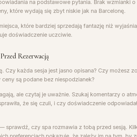
owiadania na podstawowe pytania. Brak wzmianki o 
eny, które wydają się zbyt niskie jak na Barcelonę.
iejsca, które bardziej sprzedają fantazję niż wyjaśniaj
uje doświadczenie uczciwie.
 Przed Rezerwacją
nę. Czy każda sesja jest jasno opisana? Czy możesz z
y ceny są podane bez niespodzianek?
gają, ale czytaj je uważnie. Szukaj komentarzy o atm
sprawiła, że się czuli, i czy doświadczenie odpowiada
— sprawdź, czy spa rozmawia z tobą przed sesją. Kil
ch preferencjach pokazuje, że zależy im na tym, by z