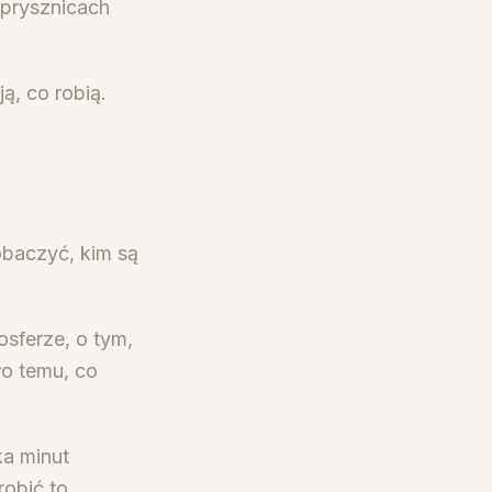
prysznicach
ą, co robią.
obaczyć, kim są
osferze, o tym,
ło temu, co
ka minut
robić to