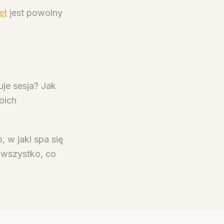
et
jest powolny
uje sesja? Jak
oich
 w jaki spa się
 wszystko, co