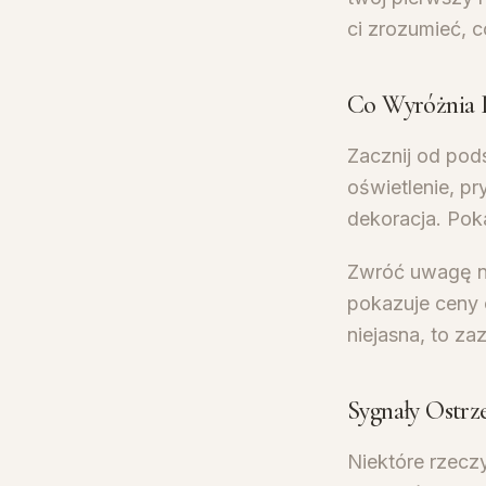
ci zrozumieć, c
Co Wyróżnia 
Zacznij od pod
oświetlenie, pr
dekoracja. Pok
Zwróć uwagę n
pokazuje ceny o
niejasna, to za
Sygnały Ostrz
Niektóre rzecz