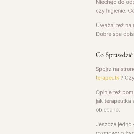
Niechęć do odp
czy higienie. C
Uważaj też na m
Dobre spa opis
Co Sprawdzić
Spójrz na stro
terapeutki
? Cz
Opinie też poma
jak terapeutka 
obiecano.
Jeszcze jedno 
rozmowy o twoi