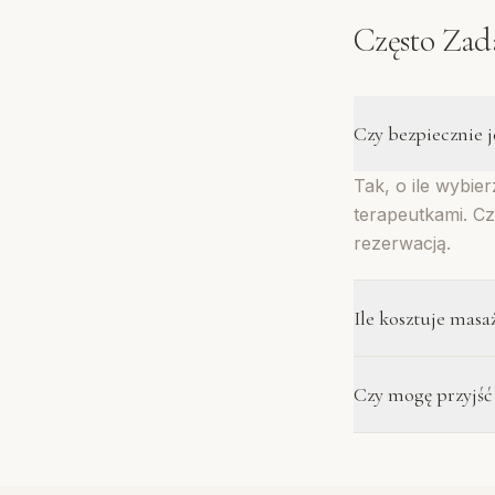
Często Zad
Czy bezpiecznie 
Tak, o ile wybi
terapeutkami. Cz
rezerwacją.
Ile kosztuje masa
W profesjonalnym
Czy mogę przyjść
i czasu trwania.
to niższą jakość.
Tak, wiele spa o
prywatnym pokoj