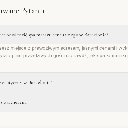
awane Pytania
jest odwiedzić spa masażu sensualnego w Barcelonie?
erzesz miejsce z prawdziwym adresem, jasnymi cenami i wy
ytaj opinie prawdziwych gości i sprawdź, jak spa komunikuj
ż erotyczny w Barcelonie?
 spa sesje kosztują zazwyczaj od 100 € do 210 €, w zależ
 z partnerem?
 Jeśli ceny wydają się dużo niższe, zachowaj ostrożność 
feruje sesje dla par. Zwykle dwie terapeutki pracują jednoc
u. Warto rezerwować z wyprzedzeniem, ponieważ miejsca