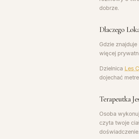
dobrze.
Dlaczego Loka
Gdzie znajduje 
więcej prywatno
Dzielnica
Les C
dojechać metrem
Terapeutka Je
Osoba wykonują
czyta twoje cia
doświadczenie