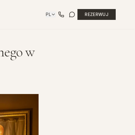
PL
REZERWUJ
nego w