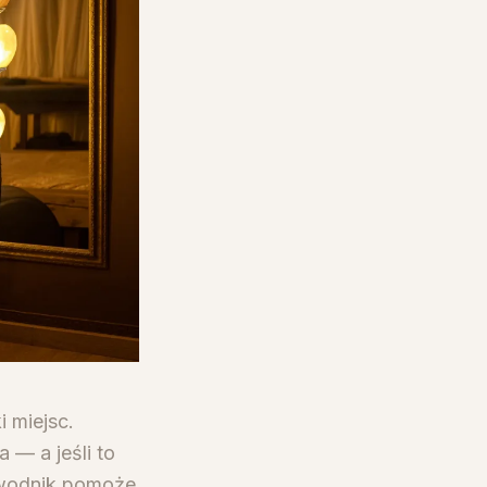
i miejsc.
 — a jeśli to
ewodnik pomoże