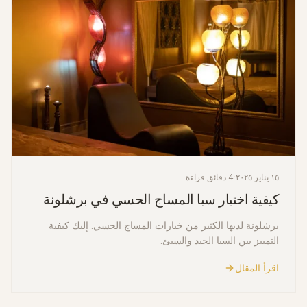
١٥ يناير ٢٠٢٥
·
4 دقائق قراءة
كيفية اختيار سبا المساج الحسي في برشلونة
برشلونة لديها الكثير من خيارات المساج الحسي. إليك كيفية
التمييز بين السبا الجيد والسيئ.
اقرأ المقال