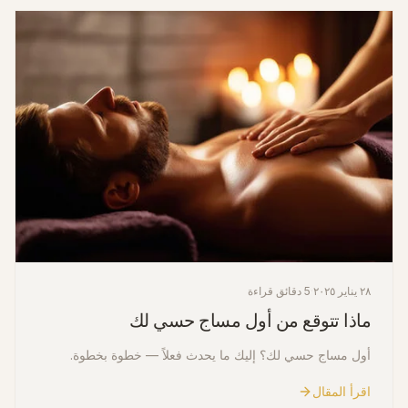
٢٨ يناير ٢٠٢٥
·
5 دقائق قراءة
ماذا تتوقع من أول مساج حسي لك
أول مساج حسي لك؟ إليك ما يحدث فعلاً — خطوة بخطوة.
اقرأ المقال