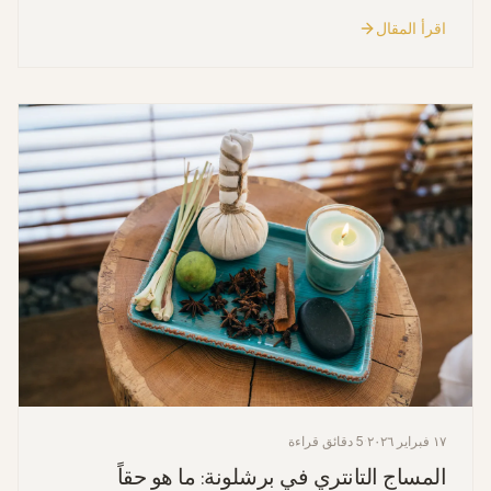
اقرأ المقال
١٧ فبراير ٢٠٢٦
·
5 دقائق قراءة
المساج التانتري في برشلونة: ما هو حقاً