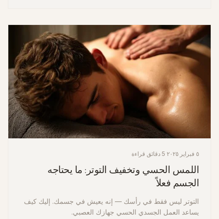
٥ فبراير ٢٠٢٥
·
5 دقائق قراءة
اللمس الحسي وتخفيف التوتر: ما يحتاجه
الجسم فعلاً
التوتر ليس فقط في رأسك — إنه يعيش في جسمك. إليك كيف
يساعد العمل الجسدي الحسي جهازك العصبي.