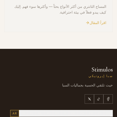
المساج التانتري من أكثر الأنواع بحثاً — وأكثرها سوء فهم. إليك
كيف يبدو فعلاً في بيئة احترافية.
اقرأ المقال
Stimulos
سبا إيروتيكي
حيث تلتقي الحسية بجماليات السبا
AR
TR
PL
NL
RU
PT
IT
DE
CA
FR
ES
EN