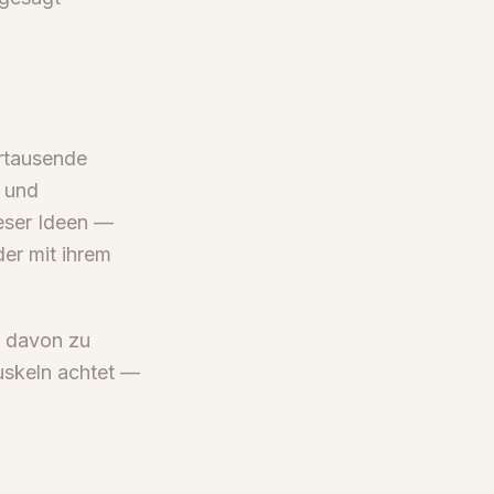
hrtausende
g und
eser Ideen —
er mit ihrem
m davon zu
Muskeln achtet —