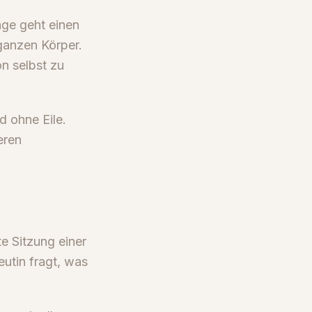
ge geht einen
ganzen Körper.
on selbst zu
d ohne Eile.
eren
te Sitzung einer
eutin fragt, was