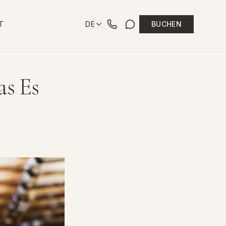
T
DE
BUCHEN
as Es