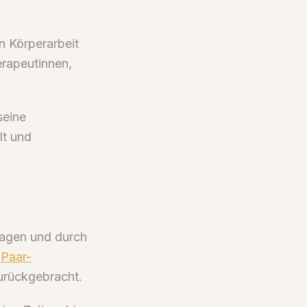
n Körperarbeit
erapeutinnen,
seine
lt und
ragen und durch
n
Paar-
zurückgebracht.