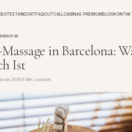
EBOTE
STANDORT
FAQ
OUTCALL
CABINAS PREMIUM
BLOG
KONTAK
rklich Ist
-Massage in Barcelona: W
h Ist
ebruar 2026
·
5 Min. Lesezeit