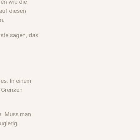
gen wie die
auf diesen
m.
äste sagen, das
es. In einem
. Grenzen
in. Muss man
ugierig.