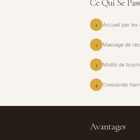
Ce Qui Se Pas
1
Accueil par les
2
Massage de réc
3
Motifs de touch
4
Crescendo harm
Avantages