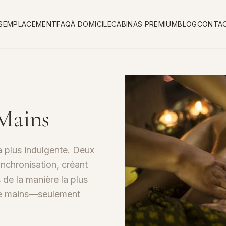
S
EMPLACEMENT
FAQ
À DOMICILE
CABINAS PREMIUM
BLOG
CONTA
Mains
a plus indulgente. Deux
ynchronisation, créant
de la manière la plus
tre mains—seulement