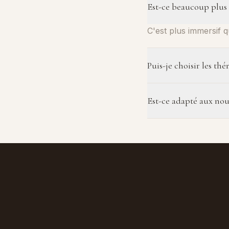
Est-ce beaucoup plus 
C'est plus immersif q
Puis-je choisir les th
Oui, sous réserve de
Est-ce adapté aux nou
particulièrement bie
Cela peut l'être, bi
thérapeute.