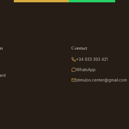
on
Contact
+34 933 393 421
WhatsApp
ent
stimulos.center@gmail.com
e