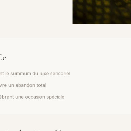
Ce
nt le summum du luxe sensoriel
ivre un abandon total
ébrant une occasion spéciale