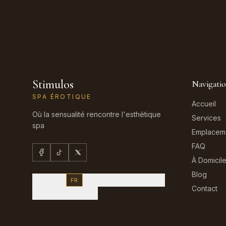
Stimulos
Navigati
SPA ÉROTIQUE
Accueil
Où la sensualité rencontre l'esthétique
Services
spa
Emplacem
FAQ
À Domicil
Blog
EN
ES
FR
CA
DE
IT
PT
RU
Contact
NL
PL
TR
AR