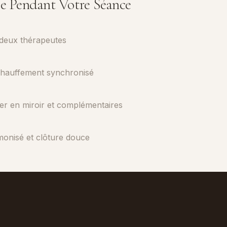
se Pendant Votre Séance
 deux thérapeutes
hauffement synchronisé
er en miroir et complémentaires
onisé et clôture douce