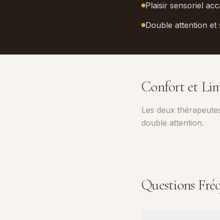
Plaisir sensoriel ac
Double attention et 
Confort et Lim
Les deux thérapeutes
double attention.
Questions Fré