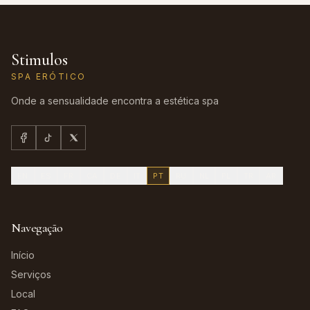
Stimulos
SPA ERÓTICO
Onde a sensualidade encontra a estética spa
EN
ES
FR
CA
DE
IT
PT
RU
NL
PL
TR
AR
Navegação
Início
Serviços
Local