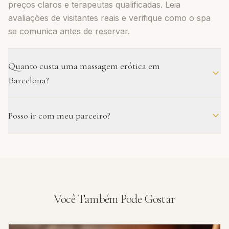
preços claros e terapeutas qualificadas. Leia
avaliações de visitantes reais e verifique como o spa
se comunica antes de reservar.
Quanto custa uma massagem erótica em
Barcelona?
Em um spa profissional, as sessões custam
Posso ir com meu parceiro?
geralmente entre 100 € e 210 €, dependendo do tipo e
duração. Se os preços forem muito mais baixos,
Sim, muitos spas oferecem sessões para casais.
tenha cuidado — geralmente significa menor
Normalmente duas terapeutas trabalham
qualidade.
simultaneamente em uma sala privada. É aconselhável
reservar com antecedência pois as vagas se esgotam.
Você Também Pode Gostar