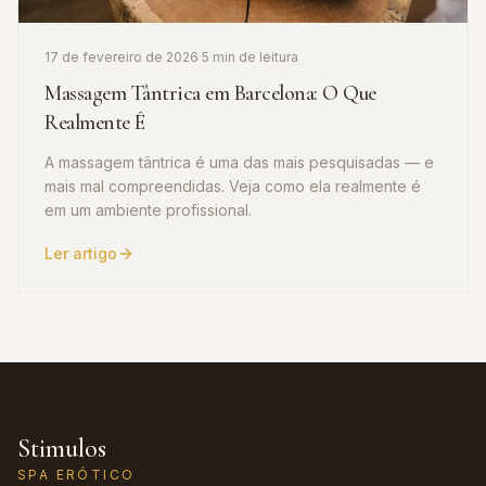
17 de fevereiro de 2026
·
5 min de leitura
Massagem Tântrica em Barcelona: O Que
Realmente É
A massagem tântrica é uma das mais pesquisadas — e
mais mal compreendidas. Veja como ela realmente é
em um ambiente profissional.
Ler artigo
Stimulos
SPA ERÓTICO