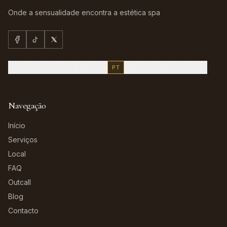
Onde a sensualidade encontra a estética spa
EN
ES
FR
CA
DE
IT
PT
RU
NL
PL
TR
AR
Navegação
Início
Serviços
Local
FAQ
Outcall
Blog
Contacto