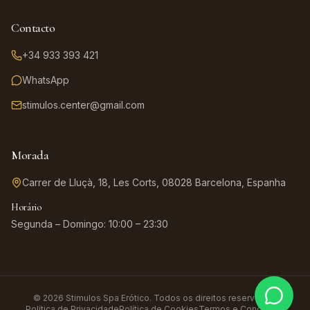
Contacto
+34 933 393 421
WhatsApp
stimulos.center@gmail.com
Morada
Carrer de Lluçà, 18, Les Corts, 08028 Barcelona, Espanha
Horário
Segunda – Domingo: 10:00 – 23:30
©
2026
Stimulos
Spa Erótico
.
Todos os direitos reservados.
Política de Privacidade
Política de Cookies
Termos e Condições