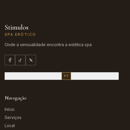
Stimulos
SPA ERÓTICO
Onde a sensualidade encontra a estética spa
EN
ES
FR
CA
DE
IT
PT
RU
NL
PL
TR
AR
Navegação
Início
Serviços
Local