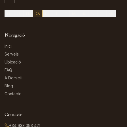
EN
ES
FR
CA
DE
IT
PT
RU
NL
PL
TR
AR
Navegació
Inici
Serveis
Ubicació
FAQ
A Domicili
Blog
Contacte
Contacte
+34 933 393 421