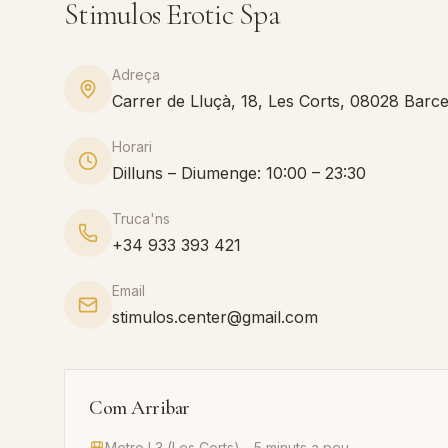
Stimulos Erotic Spa
Adreça
Carrer de Lluçà, 18, Les Corts, 08028 Barc
Horari
Dilluns – Diumenge: 10:00 – 23:30
Truca'ns
+34 933 393 421
Email
stimulos.center@gmail.com
Com Arribar
Metro L3 (Les Corts) - 5 minuts a peu