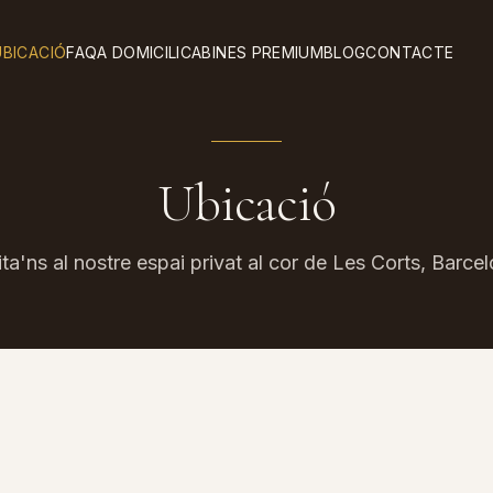
UBICACIÓ
FAQ
A DOMICILI
CABINES PREMIUM
BLOG
CONTACTE
Ubicació
ita'ns al nostre espai privat al cor de Les Corts, Barce