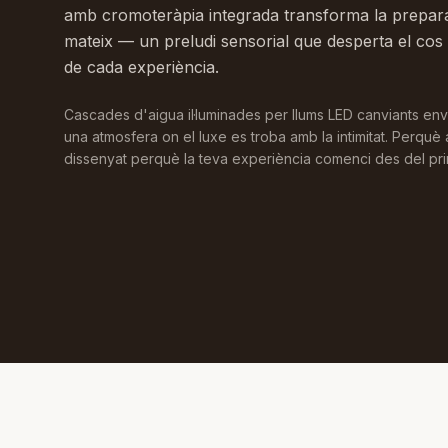
amb cromoteràpia integrada transforma la preparac
mateix — un preludi sensorial que desperta el cos 
de cada experiència.
Cascades d'aigua il·luminades per llums LED canviants env
una atmosfera on el luxe es troba amb la intimitat. Perquè 
dissenyat perquè la teva experiència comenci des del pr