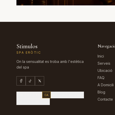
Stimulos
Navegaci
SPA ERÒTIC
Inici
On la sensualitat es troba amb l'estètica
Serveis
del spa
Ubicació
FAQ
A Domicili
Blog
EN
ES
FR
CA
DE
IT
PT
RU
Contacte
NL
PL
TR
AR