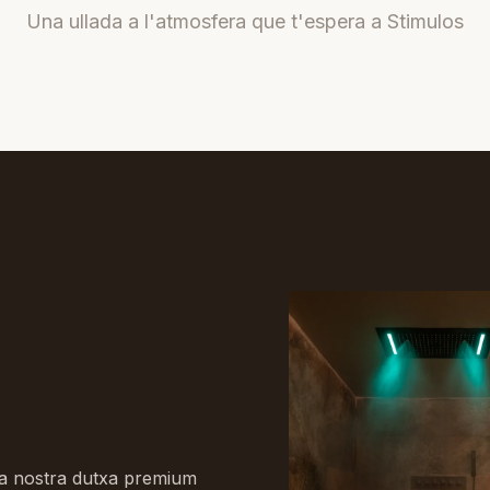
Una ullada a l'atmosfera que t'espera a Stimulos
 La nostra dutxa premium